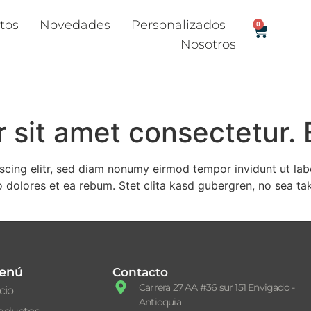
tos
Novedades
Personalizados
0
Nosotros
sit amet consectetur. E
scing elitr, sed diam nonumy eirmod tempor invidunt ut la
o dolores et ea rebum. Stet clita kasd gubergren, no sea ta
enú
Contacto
Carrera 27 AA #36 sur 151 Envigado -
icio
Antioquia