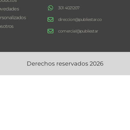
oductos
301 4021207
vedades
rsonalizados
direccion@publiestar.co
sotros
comercial@publiestar
Derechos reservados 2026