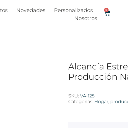
tos
Novedades
Personalizados
0
Nosotros
Alcancía Estre
Producción N
SKU:
VA-125
Categorías:
Hogar
,
producc
$
100