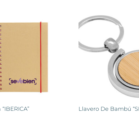
a “IBERICA”
Llavero De Bambú “S