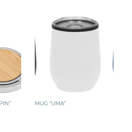
PIN”
MUG “UMA”