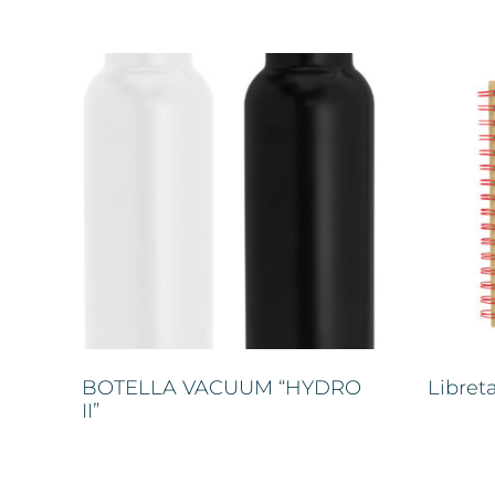
BOTELLA VACUUM “HYDRO
Libret
II”