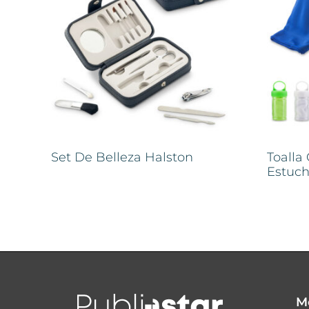
Set De Belleza Halston
Toalla
Estuc
M