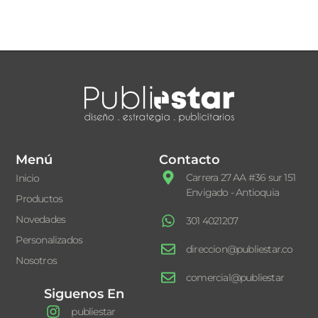
Menú
Contacto
Carrera 27 AA #36 sur 151
Inicio
Envigado - Antioquia
Productos
Novedades
301 4021207
Personalizados
direccion@publiestar.co
Nosotros
comercial@publiestar
Siguenos En
publiestar