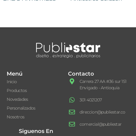
Menú
Contacto
Carrera 27 AA #36 sur 151
Inicio
Envigado - Antioquia
Productos
Novedades
301 4021207
Personalizados
direccion@publiestar.co
Nosotros
comercial@publiestar
Siguenos En