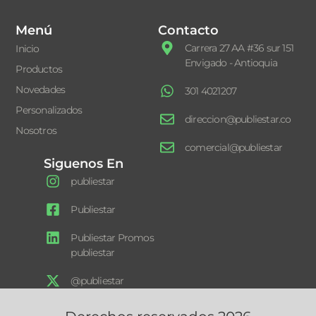
Menú
Contacto
Carrera 27 AA #36 sur 151
Inicio
Envigado - Antioquia
Productos
Novedades
301 4021207
Personalizados
direccion@publiestar.co
Nosotros
comercial@publiestar
Siguenos En
publiestar
Publiestar
Publiestar Promos
publiestar
@publiestar