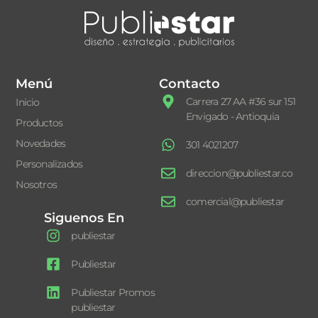
Menú
Contacto
Carrera 27 AA #36 sur 151
Inicio
Envigado - Antioquia
Productos
Novedades
301 4021207
Personalizados
direccion@publiestar.co
Nosotros
comercial@publiestar
Siguenos En
publiestar
Publiestar
Publiestar Promos
publiestar