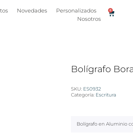
tos
Novedades
Personalizados
0
Nosotros
Bolígrafo Bor
SKU:
ES0932
Categoría:
Escritura
$
100
Bolígrafo en Aluminio co