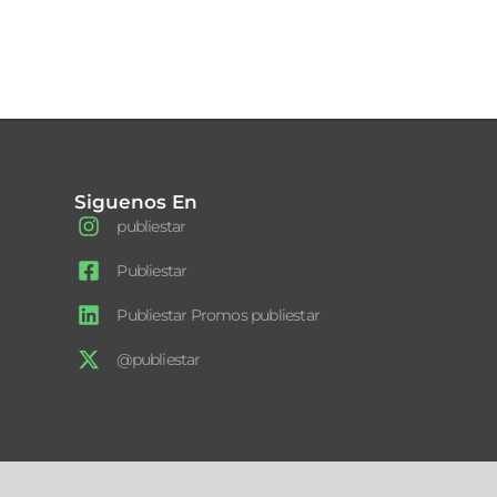
Siguenos En
publiestar
Publiestar
Publiestar Promos publiestar
@publiestar