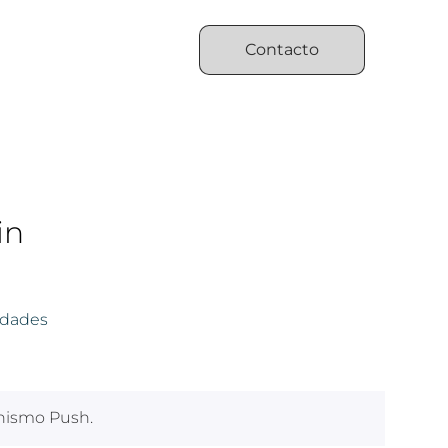
Contacto
in
dades
anismo Push.