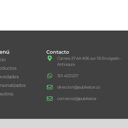
enú
Contacto
Carrera 27 AA #36 sur 151 Envigado -
icio
Antioquia
oductos
301 4021207
vedades
rsonalizados
direccion@publiestar.co
sotros
comercial@publiestar