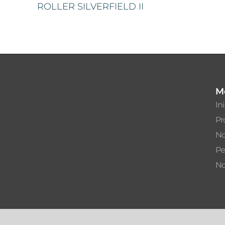
ROLLER SILVERFIELD II
M
In
Pr
No
Pe
No