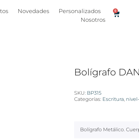
tos
Novedades
Personalizados
0
Nosotros
Bolígrafo DA
SKU:
BP315
Categorías:
Escritura
,
nivel
$
100
Bolígrafo Metálico. Cue