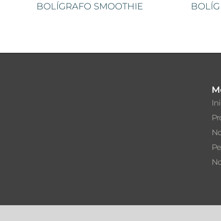
BOLÍGRAFO SMOOTHIE
BOLÍG
M
In
Pr
No
Pe
No