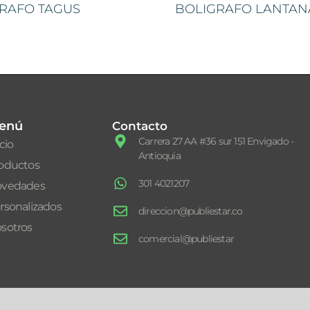
RAFO TAGUS
BOLIGRAFO LANTAN
enú
Contacto
Carrera 27 AA #36 sur 151 Envigado -
icio
Antioquia
oductos
301 4021207
vedades
rsonalizados
direccion@publiestar.co
sotros
comercial@publiestar