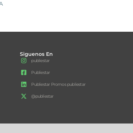
A
Siguenos En
publiestar
Publiestar
Publiestar Promos publiestar
@publiestar