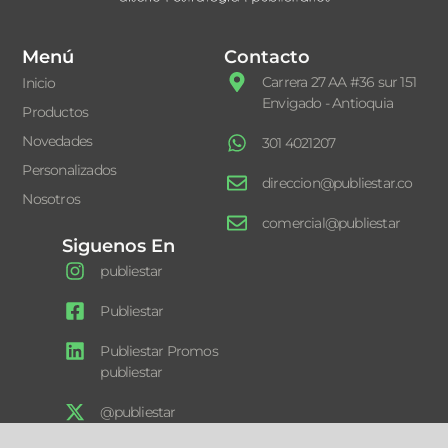
Menú
Contacto
Carrera 27 AA #36 sur 151
Inicio
Envigado - Antioquia
Productos
Novedades
301 4021207
Personalizados
direccion@publiestar.co
Nosotros
comercial@publiestar
Siguenos En
publiestar
Publiestar
Publiestar Promos
publiestar
@publiestar