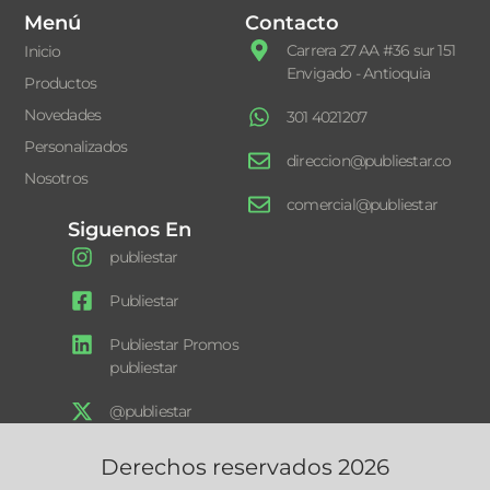
Menú
Contacto
Carrera 27 AA #36 sur 151
Inicio
Envigado - Antioquia
Productos
Novedades
301 4021207
Personalizados
direccion@publiestar.co
Nosotros
comercial@publiestar
Siguenos En
publiestar
Publiestar
Publiestar Promos
publiestar
@publiestar
Derechos reservados 2026