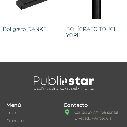
Bolígrafo DANKE
BOLÍGRAFO TOUCH
YORK
Menú
Contacto
Carrera 27 AA #36 sur 151
Inicio
Envigado - Antioquia
Productos