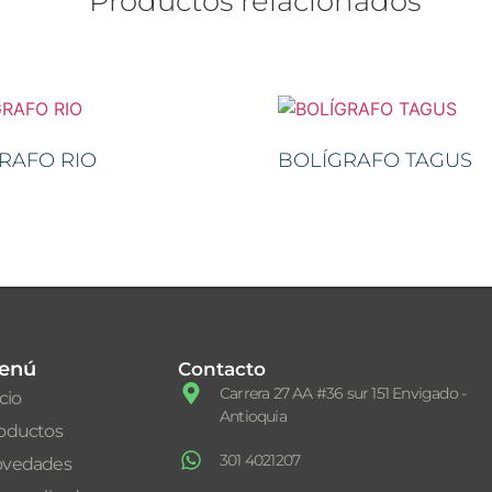
Productos relacionados
RAFO RIO
BOLÍGRAFO TAGUS
enú
Contacto
Carrera 27 AA #36 sur 151 Envigado -
icio
Antioquia
oductos
301 4021207
vedades