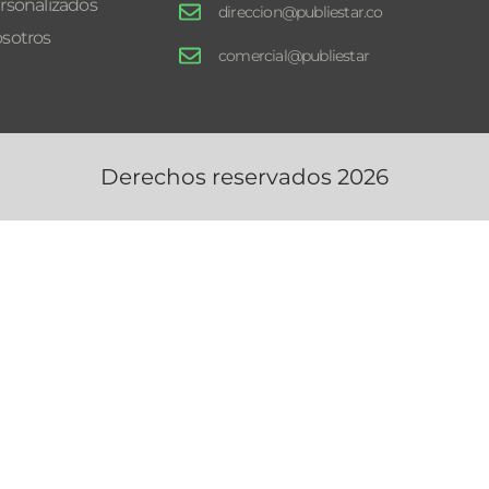
rsonalizados
direccion@publiestar.co
sotros
comercial@publiestar
Derechos reservados 2026