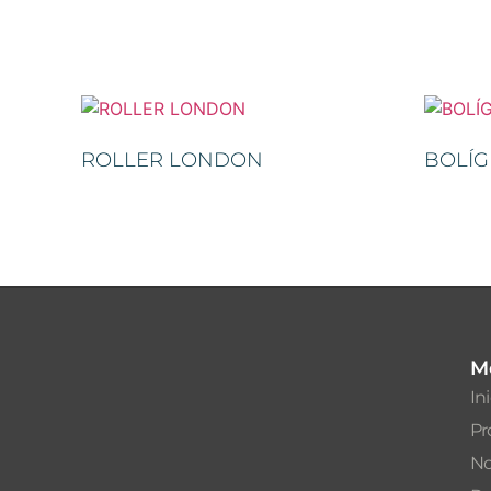
ROLLER LONDON
BOLÍG
M
In
Pr
No