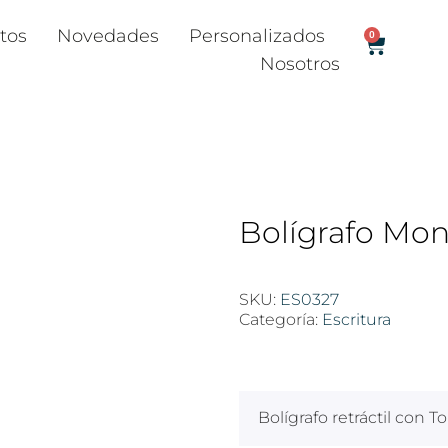
tos
Novedades
Personalizados
0
Nosotros
Bolígrafo Mont
SKU:
ES0327
Categoría:
Escritura
$
100
Bolígrafo retráctil con T