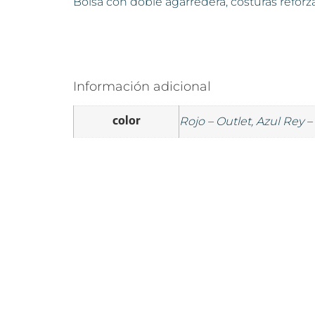
Bolsa con doble agarredera, costuras reforza
Información adicional
color
Rojo – Outlet, Azul Rey –