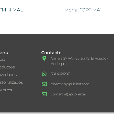
 “MINIMAL”
Morral “OPTIMA”
enú
Contacto
Carrera 27 AA #36 sur 151 Envigado -
icio
Antioquia
oductos
301 4021207
vedades
rsonalizados
direccion@publiestar.co
sotros
comercial@publiestar