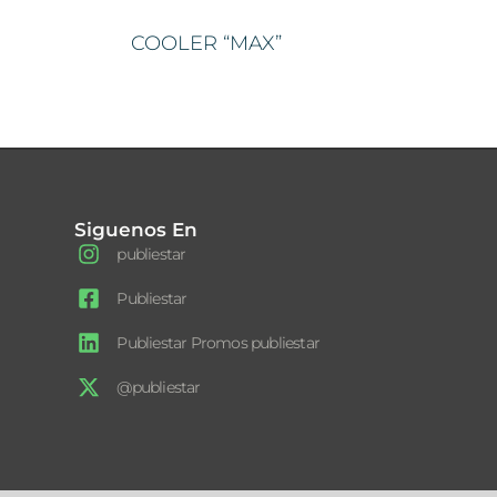
COOLER “MAX”
Siguenos En
publiestar
Publiestar
Publiestar Promos publiestar
@publiestar