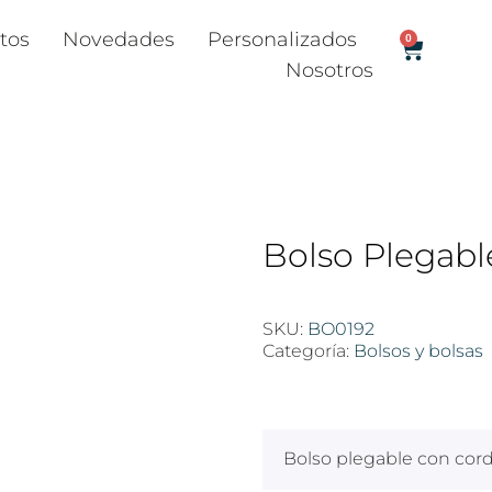
tos
Novedades
Personalizados
0
Nosotros
Bolso Plegabl
SKU:
BO0192
Categoría:
Bolsos y bolsas
$
100
Bolso plegable con cor