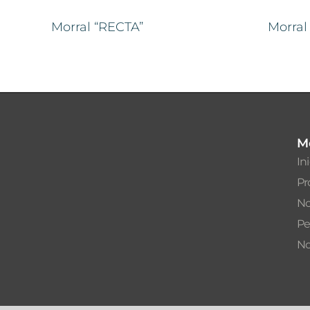
Morral “RECTA”
Morral
M
In
Pr
No
Pe
No