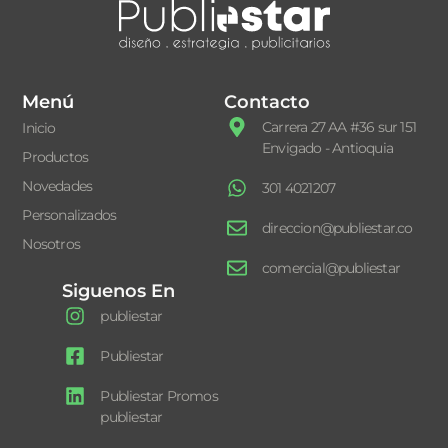
Menú
Contacto
Carrera 27 AA #36 sur 151
Inicio
Envigado - Antioquia
Productos
Novedades
301 4021207
Personalizados
direccion@publiestar.co
Nosotros
comercial@publiestar
Siguenos En
publiestar
Publiestar
Publiestar Promos
publiestar