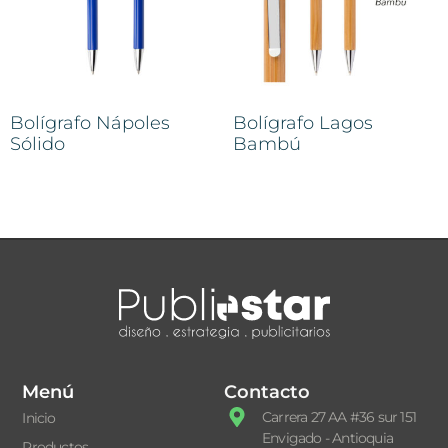
Bolígrafo Nápoles
Bolígrafo Lagos
Sólido
Bambú
Menú
Contacto
Carrera 27 AA #36 sur 151
Inicio
Envigado - Antioquia
Productos