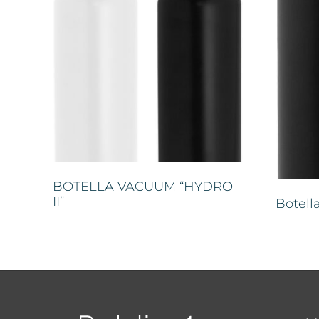
BOTELLA VACUUM “HYDRO
II”
Botell