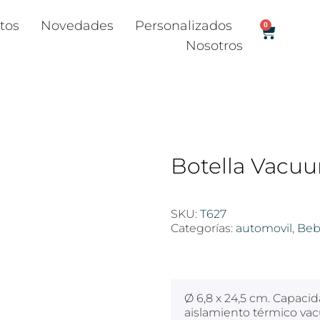
tos
Novedades
Personalizados
0
Nosotros
Botella Vacu
SKU:
T627
Categorías:
automovil
,
Beb
$
100
Ø 6,8 x 24,5 cm. Capacid
aislamiento térmico vac