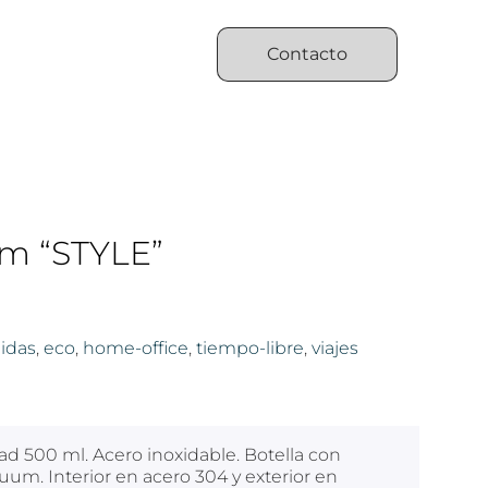
Contacto
um “STYLE”
idas
,
eco
,
home-office
,
tiempo-libre
,
viajes
ad 500 ml. Acero inoxidable. Botella con
uum. Interior en acero 304 y exterior en