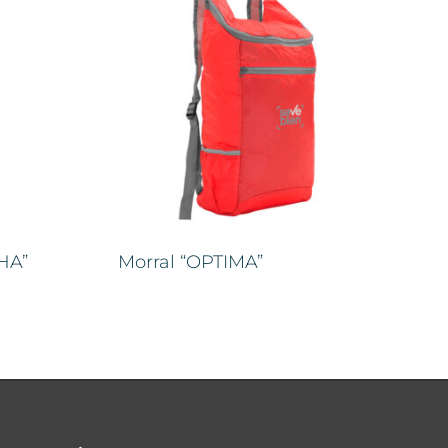
HA”
Morral “OPTIMA”