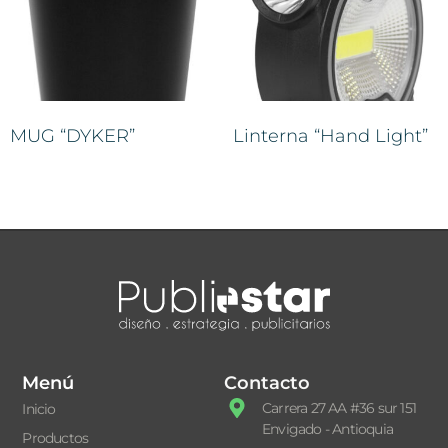
MUG “DYKER”
Linterna “Hand Light”
Menú
Contacto
Carrera 27 AA #36 sur 151
Inicio
Envigado - Antioquia
Productos