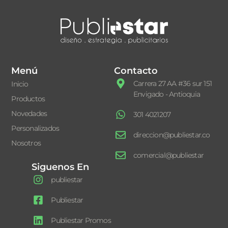
Menú
Contacto
Carrera 27 AA #36 sur 151
Inicio
Envigado - Antioquia
Productos
Novedades
301 4021207
Personalizados
direccion@publiestar.co
Nosotros
comercial@publiestar
Siguenos En
publiestar
Publiestar
Publiestar Promos