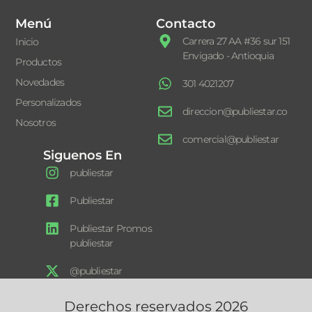
Menú
Contacto
Carrera 27 AA #36 sur 151
Inicio
Envigado - Antioquia
Productos
Novedades
301 4021207
Personalizados
direccion@publiestar.co
Nosotros
comercial@publiestar
Siguenos En
publiestar
Publiestar
Publiestar Promos
publiestar
@publiestar
Derechos reservados 2026