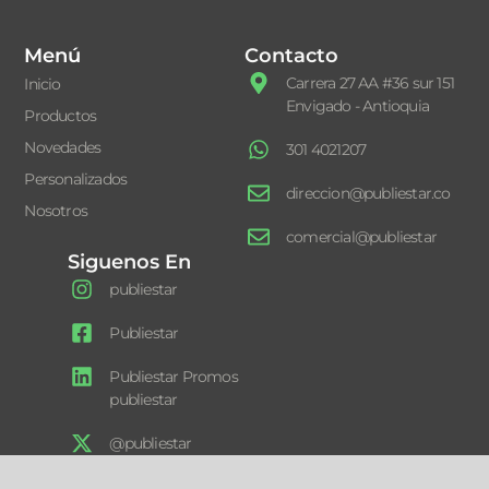
Menú
Contacto
Carrera 27 AA #36 sur 151
Inicio
Envigado - Antioquia
Productos
Novedades
301 4021207
Personalizados
direccion@publiestar.co
Nosotros
comercial@publiestar
Siguenos En
publiestar
Publiestar
Publiestar Promos
publiestar
@publiestar