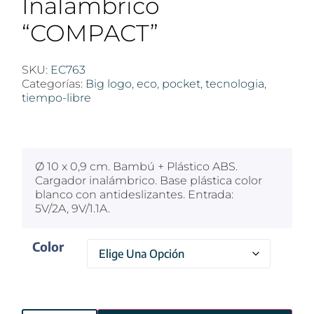
Inalámbrico
“COMPACT”
SKU:
EC763
Categorías:
Big logo
,
eco
,
pocket
,
tecnologia
,
tiempo-libre
$
100
Ø 10 x 0,9 cm. Bambú + Plástico ABS.
Cargador inalámbrico. Base plástica color
blanco con antideslizantes. Entrada:
5V/2A, 9V/1.1A.
Color