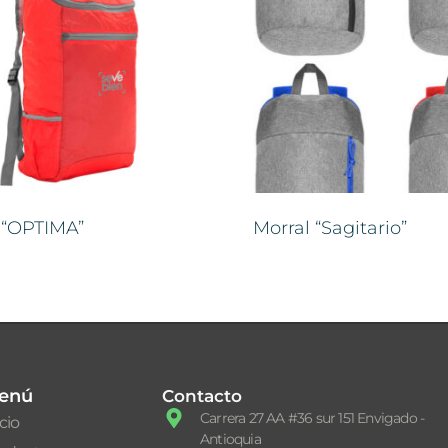
 “OPTIMA”
Morral “Sagitario”
enú
Contacto
Carrera 27 AA #36 sur 151 Envigado -
icio
Antioquia