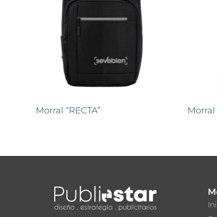
Morral “RECTA”
Morral
M
In