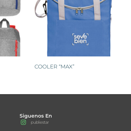
COOLER “MAX”
Siguenos En
publiestar