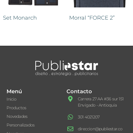
Set Monarch
Morral “FORCE 2”
Menú
Contacto
Carrera 27 AA #36 sur 151
Inicio
Envigado - Antioquia
Productos
Novedades
301 4021207
Personalizados
direccion@publiestar.co