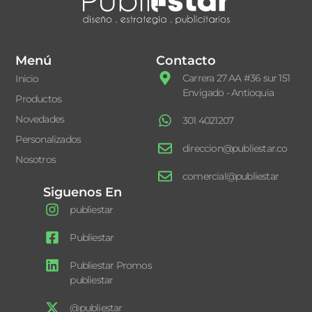
Menú
Contacto
Carrera 27 AA #36 sur 151
Inicio
Envigado - Antioquia
Productos
Novedades
301 4021207
Personalizados
direccion@publiestar.co
Nosotros
comercial@publiestar
Siguenos En
publiestar
Publiestar
Publiestar Promos
publiestar
@publiestar