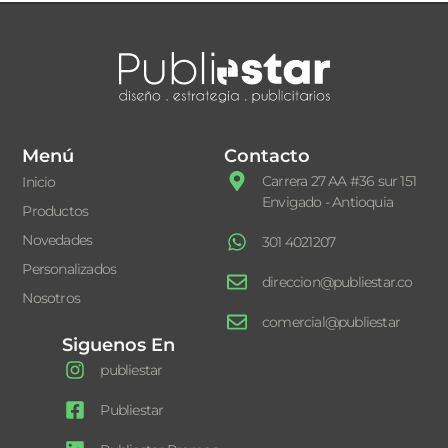
Menú
Contacto
Carrera 27 AA #36 sur 151
Inicio
Envigado - Antioquia
Productos
Novedades
301 4021207
Personalizados
direccion@publiestar.co
Nosotros
comercial@publiestar
Siguenos En
publiestar
Publiestar