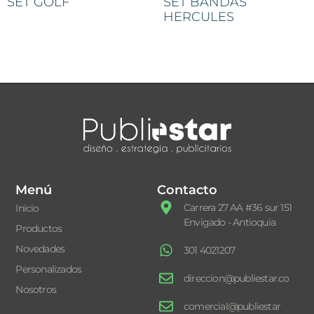
SET GOLF
SET BANDAS
HERCULES
Menú
Contacto
Carrera 27 AA #36 sur 151
Inicio
Envigado - Antioquia
Productos
Novedades
301 4021207
Personalizados
direccion@publiestar.co
Nosotros
comercial@publiestar