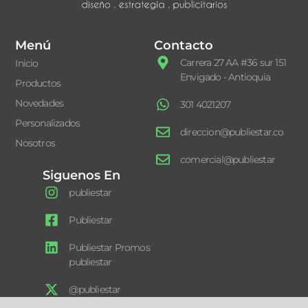
Menú
Contacto
Carrera 27 AA #36 sur 151
Inicio
Envigado - Antioquia
Productos
Novedades
301 4021207
Personalizados
direccion@publiestar.co
Nosotros
comercial@publiestar
Siguenos En
publiestar
Publiestar
Publiestar Promos
publiestar
@publiestar