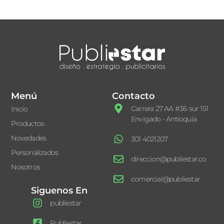
Menú
Contacto
Carrera 27 AA #36 sur 151
Inicio
Envigado - Antioquia
Productos
Novedades
301 4021207
Personalizados
direccion@publiestar.co
Nosotros
comercial@publiestar
Siguenos En
publiestar
Publiestar