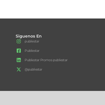
Siguenos En
publiestar
Publiestar
Publiestar Promos publiestar
@publiestar