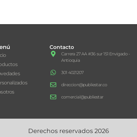
enú
Contacto
Carrera 27 AA #36 sur 151 Envigado -
icio
Antioquia
oductos
301 4021207
vedades
rsonalizados
direccion@publiestar.co
sotros
comercial@publiestar
Derechos reservados 2026