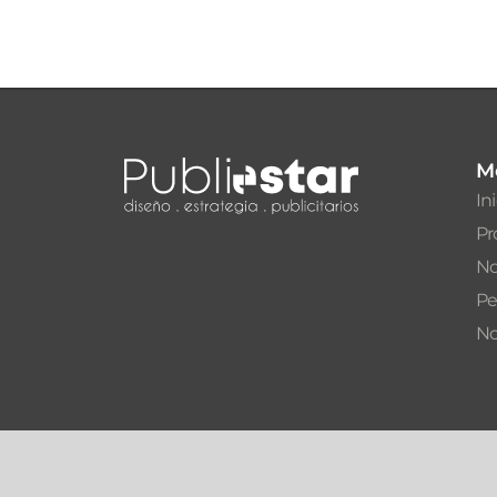
M
In
Pr
No
Pe
No