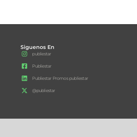
Siguenos En
publiestar
Publiestar
Publiestar Promos publiestar
@publiestar