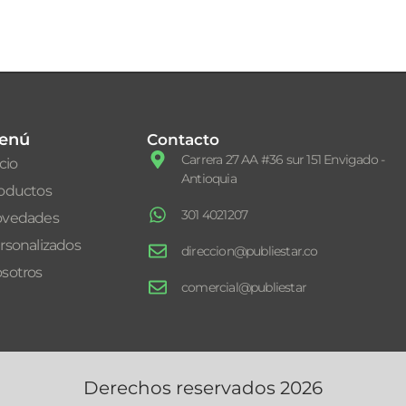
enú
Contacto
Carrera 27 AA #36 sur 151 Envigado -
icio
Antioquia
oductos
301 4021207
vedades
rsonalizados
direccion@publiestar.co
sotros
comercial@publiestar
Derechos reservados 2026