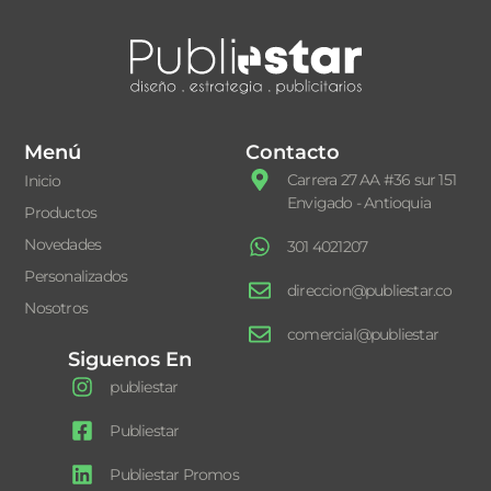
Menú
Contacto
Carrera 27 AA #36 sur 151
Inicio
Envigado - Antioquia
Productos
Novedades
301 4021207
Personalizados
direccion@publiestar.co
Nosotros
comercial@publiestar
Siguenos En
publiestar
Publiestar
Publiestar Promos