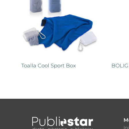
Toalla Cool Sport Box
BOLI
M
In