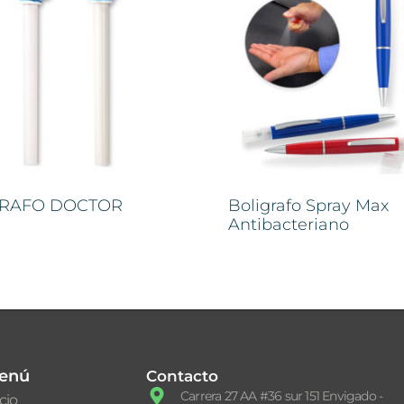
GRAFO DOCTOR
Boligrafo Spray Max
Antibacteriano
enú
Contacto
Carrera 27 AA #36 sur 151 Envigado -
icio