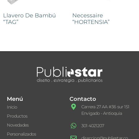
Llavero De Bambú
Necessaire
“TAG”
“HORTENSIA”
Menú
Contacto
Carrera 27 AA #36 sur 151
Inicio
Envigado - Antioquia
Productos
Novedades
301 4021207
Personalizados
direccion@publiestar.co