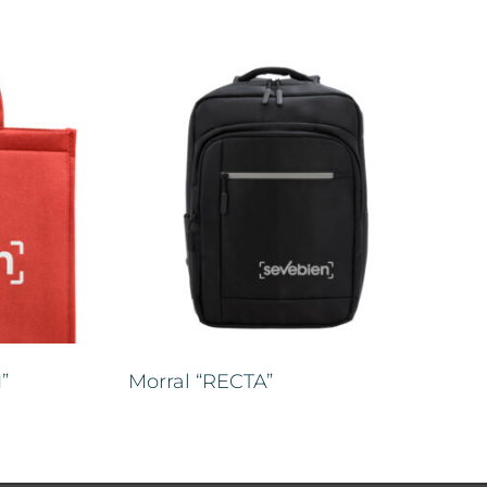
”
Morral “RECTA”