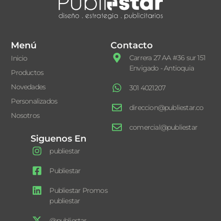
Menú
Contacto
Carrera 27 AA #36 sur 151
Inicio
Envigado - Antioquia
Productos
Novedades
301 4021207
Personalizados
direccion@publiestar.co
Nosotros
comercial@publiestar
Siguenos En
publiestar
Publiestar
Publiestar Promos
publiestar
@publiestar