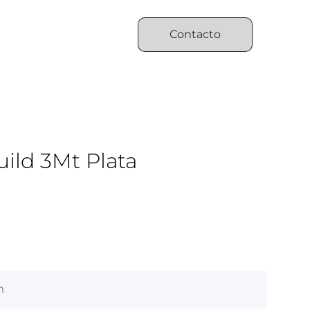
Contacto
ild 3Mt Plata
m