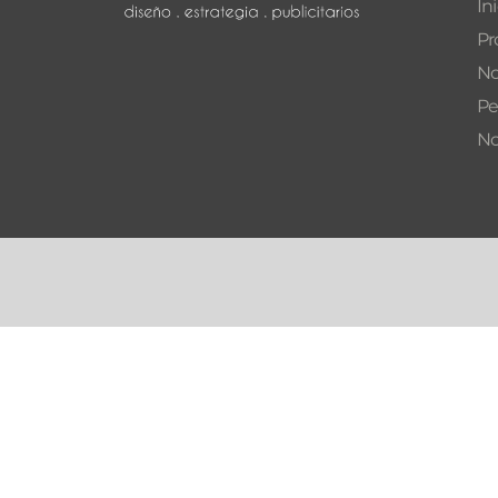
In
Pr
No
Pe
No