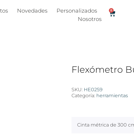
tos
Novedades
Personalizados
0
Nosotros
Flexómetro Bu
SKU:
HE0259
Categoría:
herramientas
$
100
Cinta métrica de 300 c