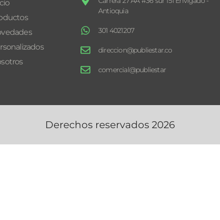
Carrera 27 AA #36 sur 151 Envigado -
icio
Antioquia
oductos
301 4021207
vedades
rsonalizados
direccion@publiestar.co
sotros
comercial@publiestar
Derechos reservados 2026