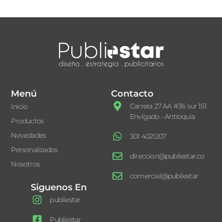
Menú
Contacto
Carrera 27 AA #36 sur 151
Inicio
Envigado - Antioquia
Productos
Novedades
301 4021207
Personalizados
direccion@publiestar.co
Nosotros
comercial@publiestar
Siguenos En
publiestar
Publiestar