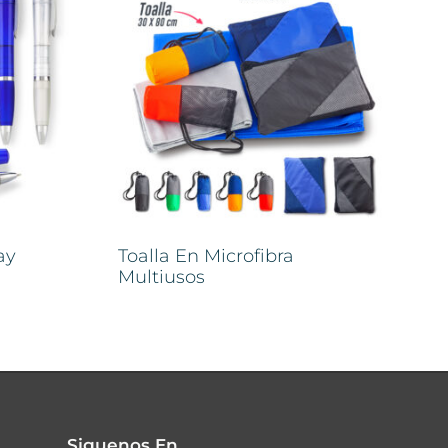
ay
Toalla En Microfibra
Multiusos
Siguenos En