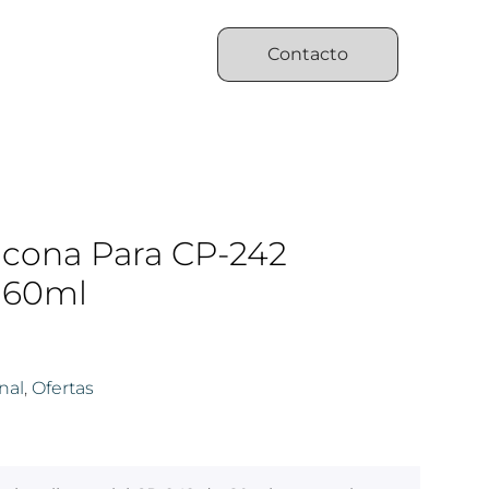
Contacto
icona Para CP-242
 60ml
nal
,
Ofertas