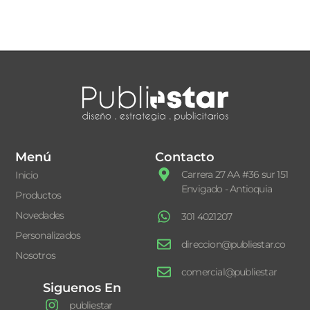
Menú
Contacto
Carrera 27 AA #36 sur 151
Inicio
Envigado - Antioquia
Productos
Novedades
301 4021207
Personalizados
direccion@publiestar.co
Nosotros
comercial@publiestar
Siguenos En
publiestar