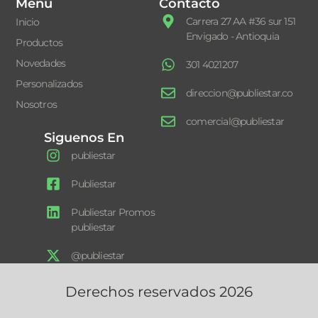
Menú
Contacto
Carrera 27 AA #36 sur 151
Inicio
Envigado - Antioquia
Productos
Novedades
301 4021207
Personalizados
direccion@publiestar.co
Nosotros
comercial@publiestar
Siguenos En
publiestar
Publiestar
Publiestar Promos
publiestar
@publiestar
Derechos reservados 2026