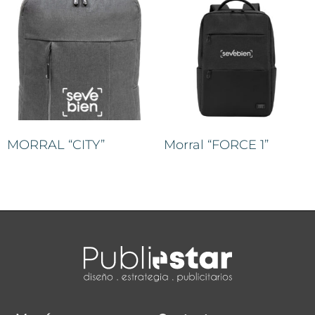
MORRAL “CITY”
Morral “FORCE 1”