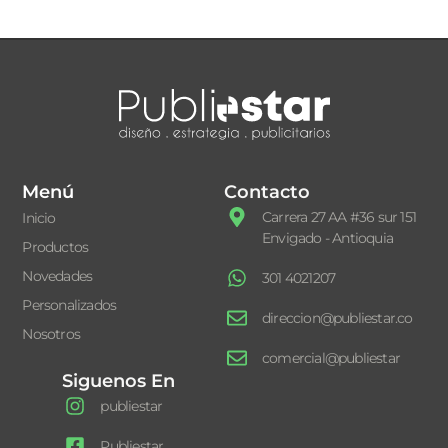
Menú
Contacto
Carrera 27 AA #36 sur 151
Inicio
Envigado - Antioquia
Productos
Novedades
301 4021207
Personalizados
direccion@publiestar.co
Nosotros
comercial@publiestar
Siguenos En
publiestar
Publiestar