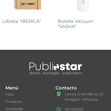
Libreta “IBERICA”
Botella Vacuum
“SASHA”
Menú
Contacto
Carrera 27 AA #36 sur 151
Inicio
Envigado - Antioquia
Productos
Novedades
301 4021207