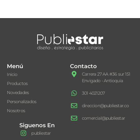
Menú
Contacto
Carrera 27 AA #36 sur 151
Inicio
Envigado - Antioquia
Productos
Novedades
301 4021207
Personalizados
direccion@publiestar.co
Nosotros
comercial@publiestar
Siguenos En
publiestar