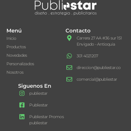
Menú
Contacto
Carrera 27 AA #36 sur 151
Inicio
Envigado - Antioquia
Productos
Novedades
301 4021207
Personalizados
direccion@publiestar.co
Nosotros
comercial@publiestar
Siguenos En
publiestar
Publiestar
Publiestar Promos
publiestar