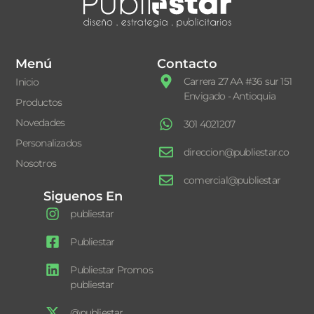
Menú
Contacto
Carrera 27 AA #36 sur 151
Inicio
Envigado - Antioquia
Productos
Novedades
301 4021207
Personalizados
direccion@publiestar.co
Nosotros
comercial@publiestar
Siguenos En
publiestar
Publiestar
Publiestar Promos
publiestar
@publiestar