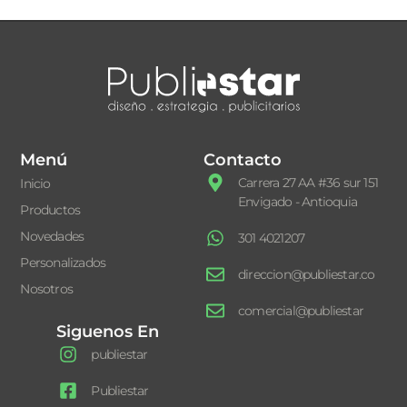
Menú
Contacto
Carrera 27 AA #36 sur 151
Inicio
Envigado - Antioquia
Productos
Novedades
301 4021207
Personalizados
direccion@publiestar.co
Nosotros
comercial@publiestar
Siguenos En
publiestar
Publiestar