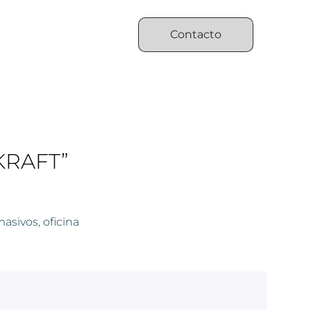
Contacto
KRAFT”
masivos
,
oficina