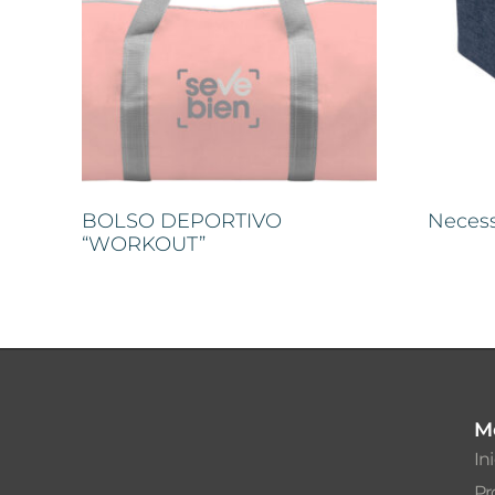
BOLSO DEPORTIVO
Neces
“WORKOUT”
M
In
Pr