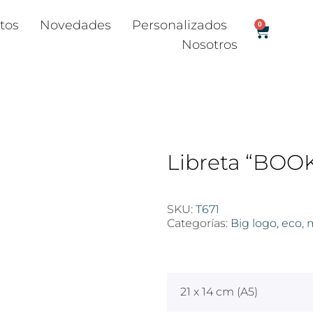
tos
Novedades
Personalizados
0
Nosotros
Libreta “BOO
SKU:
T671
Categorías:
Big logo
,
eco
,
$
100
21 x 14 cm (A5)