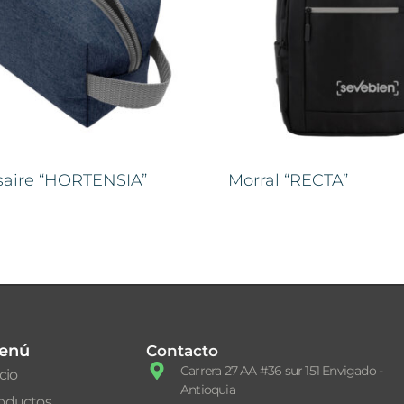
saire “HORTENSIA”
Morral “RECTA”
enú
Contacto
Carrera 27 AA #36 sur 151 Envigado -
icio
Antioquia
oductos