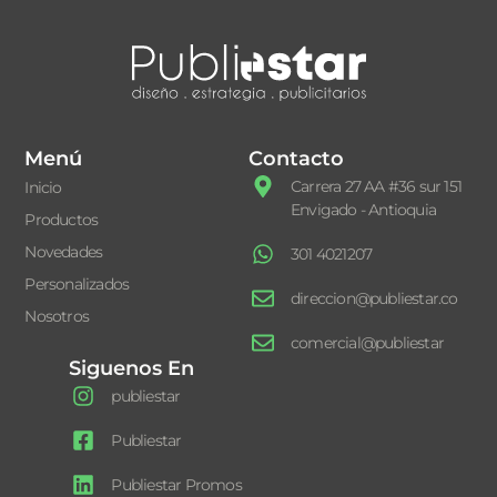
Menú
Contacto
Carrera 27 AA #36 sur 151
Inicio
Envigado - Antioquia
Productos
Novedades
301 4021207
Personalizados
direccion@publiestar.co
Nosotros
comercial@publiestar
Siguenos En
publiestar
Publiestar
Publiestar Promos